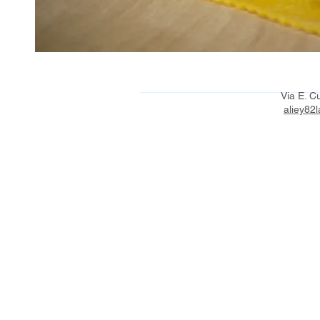
Via E. C
aliey82